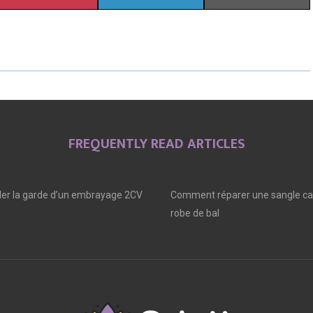
H
H
H
A
A
A
R
R
R
E
E
E
O
O
O
FREQUENTLY READ ARTICLES
N
N
N
er la garde d’un embrayage 2CV
Comment réparer une sangle ca
robe de bal