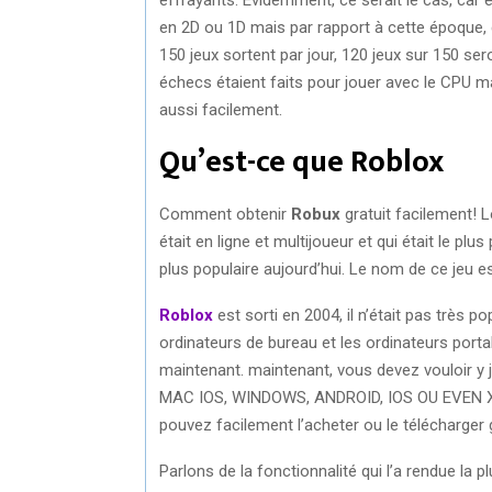
en 2D ou 1D mais par rapport à cette époque, c’
150 jeux sortent par jour, 120 jeux sur 150 se
échecs étaient faits pour jouer avec le CPU 
aussi facilement.
Qu’est-ce que Roblox
Comment obtenir
Robux
gratuit facilement! Lo
était en ligne et multijoueur et qui était le pl
plus populaire aujourd’hui. Le nom de ce jeu e
Roblox
est sorti en 2004, il n’était pas très p
ordinateurs de bureau et les ordinateurs portab
maintenant. maintenant, vous devez vouloir y jo
MAC IOS, WINDOWS, ANDROID, IOS OU EVEN X BO
pouvez facilement l’acheter ou le télécharger 
Parlons de la fonctionnalité qui l’a rendue la 