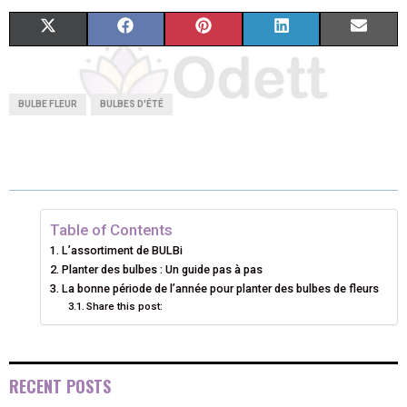
S
S
S
S
S
X
F
P
L
E
H
H
H
H
H
(
A
I
I
M
A
A
A
A
A
T
C
N
N
A
BULBE FLEUR
BULBES D'ÉTÉ
R
R
R
R
R
W
E
T
K
I
E
E
E
E
E
I
B
E
E
L
O
O
O
O
O
T
O
R
D
N
N
N
N
N
T
O
E
I
Table of Contents
L’assortiment de BULBi
E
K
S
N
Planter des bulbes : Un guide pas à pas
La bonne période de l’année pour planter des bulbes de fleurs
R
T
Share this post:
)
RECENT POSTS