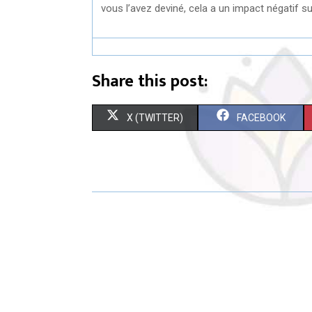
vous l’avez deviné, cela a un impact négatif sur
Share this post:
S
S
X (TWITTER)
FACEBOOK
H
H
A
A
R
R
E
E
O
O
N
N