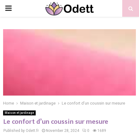
PRIMARY
MENU
Home
Maison et jardinage
Le confort d’un coussin sur mesure
Maison et jardinage
Le confort d’un coussin sur mesure
Published by Odett.fr
November 28, 2024
0
1689