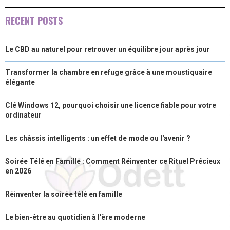
O
O
O
O
O
T
O
R
D
RECENT POSTS
N
N
N
N
N
T
O
E
I
Le CBD au naturel pour retrouver un équilibre jour après jour
E
K
S
N
R
T
Transformer la chambre en refuge grâce à une moustiquaire
élégante
)
Clé Windows 12, pourquoi choisir une licence fiable pour votre
ordinateur
Les châssis intelligents : un effet de mode ou l'avenir ?
Soirée Télé en Famille : Comment Réinventer ce Rituel Précieux
en 2026
Réinventer la soirée télé en famille
Le bien-être au quotidien à l’ère moderne