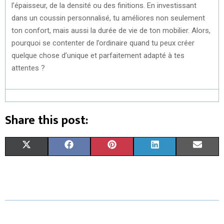
l’épaisseur, de la densité ou des finitions. En investissant
dans un coussin personnalisé, tu améliores non seulement
ton confort, mais aussi la durée de vie de ton mobilier. Alors,
pourquoi se contenter de l’ordinaire quand tu peux créer
quelque chose d’unique et parfaitement adapté à tes
attentes ?
Share this post:
S
S
S
S
S
X
F
P
L
E
H
H
H
H
H
(
A
I
I
M
A
A
A
A
A
T
C
N
N
A
R
R
R
R
R
W
E
T
K
I
E
E
E
E
E
I
B
E
E
L