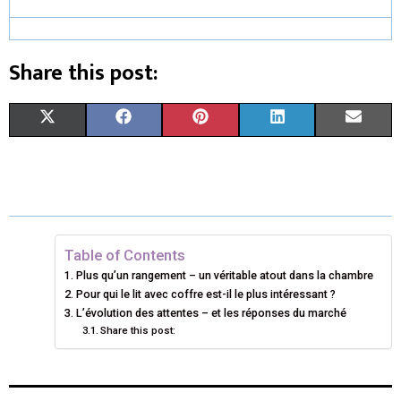
Share this post:
S
S
S
S
S
X
F
P
L
E
H
H
H
H
H
(
A
I
I
M
A
A
A
A
A
T
C
N
N
A
R
R
R
R
R
W
E
T
K
I
E
E
E
E
E
I
B
E
E
L
Table of Contents
Plus qu’un rangement – un véritable atout dans la chambre
O
O
O
O
O
T
O
R
D
Pour qui le lit avec coffre est-il le plus intéressant ?
N
N
N
N
N
T
L’évolution des attentes – et les réponses du marché
O
E
I
Share this post:
E
K
S
N
R
T