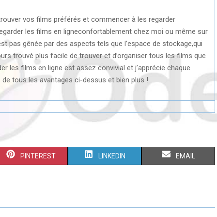
 trouver vos films préférés et commencer à les regarder
 regarder les films en ligneconfortablement chez moi ou même sur
est pas gênée par des aspects tels que l’espace de stockage,qui
ours trouvé plus facile de trouver et d’organiser tous les films que
er les films en ligne est assez convivial et j’apprécie chaque
z de tous les avantages ci-dessus et bien plus !
S
S
S
PINTEREST
LINKEDIN
EMAIL
H
H
H
A
A
A
R
R
R