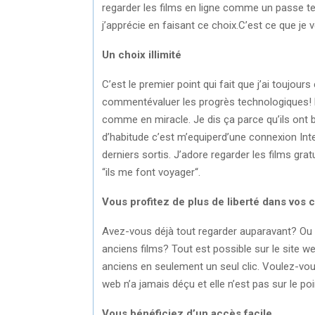
regarder les films en ligne comme un passe te
j’apprécie en faisant ce choix.C’est ce que je 
Un choix illimité
C’est le premier point qui fait que j’ai toujour
commentévaluer les progrès technologiques! P
comme en miracle. Je dis ça parce qu’ils ont b
d’habitude c’est m’equiperd’une connexion Inte
derniers sortis. J’adore regarder les films gra
“ils me font voyager“.
Vous profitez de plus de liberté dans vos c
Avez-vous déjà tout regarder auparavant? Ou 
anciens films? Tout est possible sur le site w
anciens en seulement un seul clic. Voulez-vous
web n’a jamais déçu et elle n’est pas sur le poin
Vous bénéficiez d’un accès facile