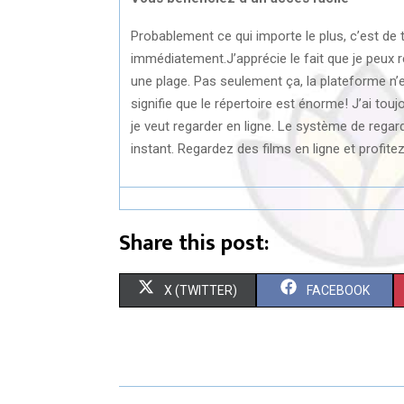
Probablement ce qui importe le plus, c’est de
immédiatement.J’apprécie le fait que je peux
une plage. Pas seulement ça, la plateforme n’
signifie que le répertoire est énorme! J’ai touj
je veut regarder en ligne. Le système de regard
instant. Regardez des films en ligne et profite
Share this post:
S
S
X (TWITTER)
FACEBOOK
H
H
A
A
R
R