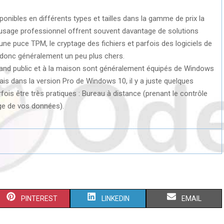
ponibles en différents types et tailles dans la gamme de prix la
à usage professionnel offrent souvent davantage de solutions
ne puce TPM, le cryptage des fichiers et parfois des logiciels de
 donc généralement un peu plus chers.
rand public et à la maison sont généralement équipés de Windows
ais dans la version Pro de Windows 10, il y a juste quelques
ois être très pratiques : Bureau à distance (prenant le contrôle
age de vos données).
S
S
S
PINTEREST
LINKEDIN
EMAIL
H
H
H