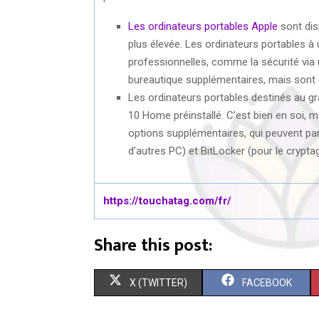
Les ordinateurs portables Apple
sont dis
plus élevée. Les ordinateurs portables 
professionnelles, comme la sécurité via u
bureautique supplémentaires, mais sont
Les ordinateurs portables destinés au g
10 Home préinstallé. C’est bien en soi, m
options supplémentaires, qui peuvent parf
d’autres PC) et BitLocker (pour le crypt
https://touchatag.com/fr/
Share this post:
S
S
X (TWITTER)
FACEBOOK
H
H