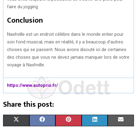
faire du jogging.
Conclusion
Nashville est un endroit célèbre dans le monde entier pour
son fond musical, mais en réalité, il y a beaucoup d’autres
choses qui se passent. Nous avons discuté ici de certaines
des choses que vous ne devez jamais manquer lors de votre
voyage à Nashville.
https://www.autoprio.fr/
Share this post:
S
S
S
S
S
X
F
P
L
E
H
H
H
H
H
(
A
I
I
M