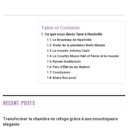
A
A
A
A
A
T
C
N
N
A
R
R
R
R
R
W
E
T
K
I
E
E
E
E
E
I
B
E
E
L
Table of Contents
Ce que vous devez faire à Nashville
O
O
O
O
O
T
O
R
D
Le Broadway de Nashville
Visite de la plantation Belle Meade
N
N
N
N
N
T
O
E
I
Le musée Johnny Cash
Le Country Music Hall of Fame et le musée
E
K
S
N
Ryman Auditorium
R
T
Parc d’État du lac Radnor
Conclusion
)
Share this post:
RECENT POSTS
Transformer la chambre en refuge grâce à une moustiquaire
élégante