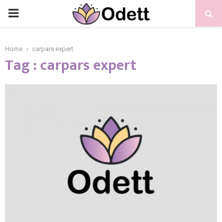
PRIMARY
MENU
Home
carpars expert
Tag : carpars expert